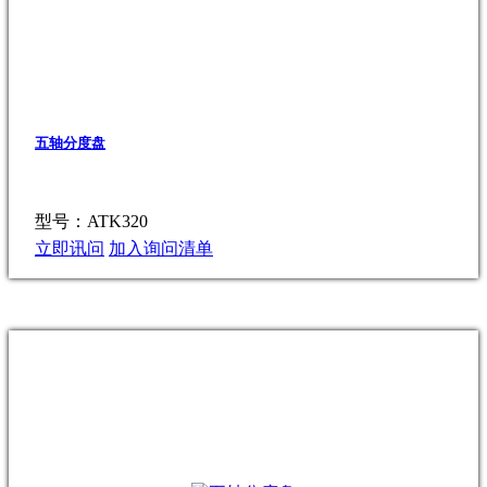
五轴分度盘
型号：ATK320
立即讯问
加入询问清单