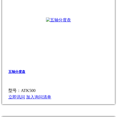
五轴分度盘
型号：ATK500
立即讯问
加入询问清单