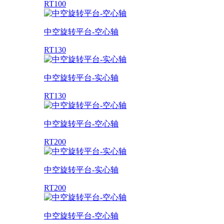
RT100
中空旋转平台-空心轴
RT130
中空旋转平台-实心轴
RT130
中空旋转平台-空心轴
RT200
中空旋转平台-实心轴
RT200
中空旋转平台-空心轴