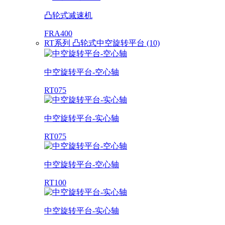
凸轮式减速机
FRA400
RT系列 凸轮式中空旋转平台 (10)
中空旋转平台-空心轴
RT075
中空旋转平台-实心轴
RT075
中空旋转平台-空心轴
RT100
中空旋转平台-实心轴