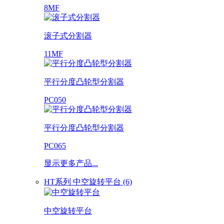
8MF
滚子式分割器
11MF
平行分度凸轮型分割器
PC050
平行分度凸轮型分割器
PC065
显示更多产品...
HT系列 中空旋转平台 (6)
中空旋转平台