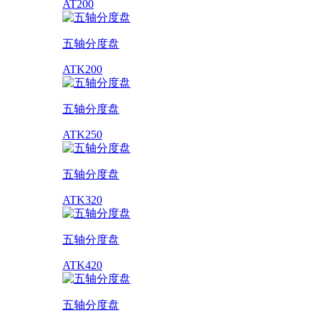
AT200
五轴分度盘
ATK200
五轴分度盘
ATK250
五轴分度盘
ATK320
五轴分度盘
ATK420
五轴分度盘