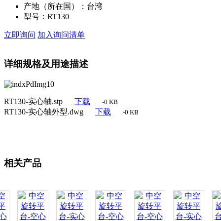
产地（所在国）：
台湾
型号：
RT130
立即询问
加入询问清单
详细规格及用途描述
RT130-实心轴.stp
下载
-0 KB
RT130-实心轴外型.dwg
下载
-0 KB
相关产品