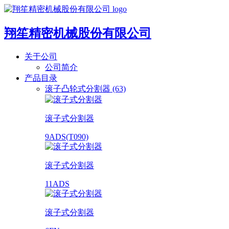
翔笙精密机械股份有限公司
关于公司
公司简介
产品目录
滚子凸轮式分割器 (63)
滚子式分割器
9ADS(T090)
滚子式分割器
11ADS
滚子式分割器