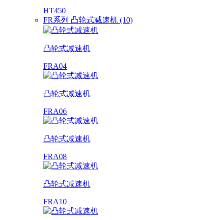
HT450
FR系列 凸轮式减速机 (10)
凸轮式减速机
FRA04
凸轮式减速机
FRA06
凸轮式减速机
FRA08
凸轮式减速机
FRA10