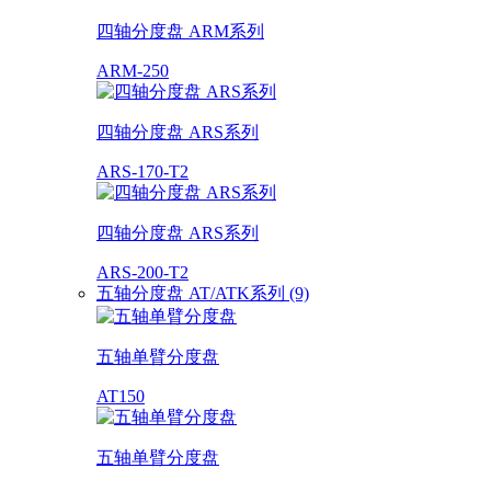
四轴分度盘 ARM系列
ARM-250
四轴分度盘 ARS系列
ARS-170-T2
四轴分度盘 ARS系列
ARS-200-T2
五轴分度盘 AT/ATK系列 (9)
五轴单臂分度盘
AT150
五轴单臂分度盘