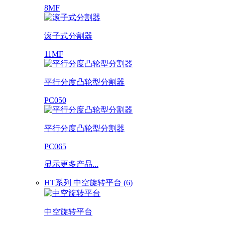
8MF
滚子式分割器
11MF
平行分度凸轮型分割器
PC050
平行分度凸轮型分割器
PC065
显示更多产品...
HT系列 中空旋转平台 (6)
中空旋转平台