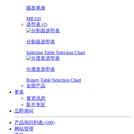
圆盘尾座
MR320
选型表 (2)
分割器选型表
Indexing Table Selection Chart
分度盘选型表
Rotary Table Selection Chart
全部产品
更多
展览讯息
影片专区
立即询问
产品询问列表
(100)
网站管理