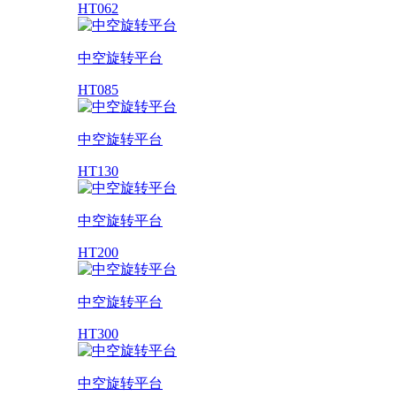
HT062
中空旋转平台
HT085
中空旋转平台
HT130
中空旋转平台
HT200
中空旋转平台
HT300
中空旋转平台