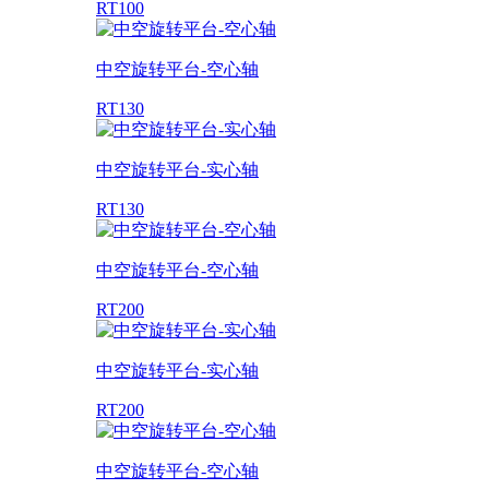
RT100
中空旋转平台-空心轴
RT130
中空旋转平台-实心轴
RT130
中空旋转平台-空心轴
RT200
中空旋转平台-实心轴
RT200
中空旋转平台-空心轴