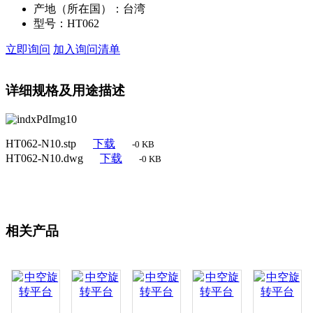
产地（所在国）：
台湾
型号：
HT062
立即询问
加入询问清单
详细规格及用途描述
HT062-N10.stp
下载
-0 KB
HT062-N10.dwg
下载
-0 KB
相关产品