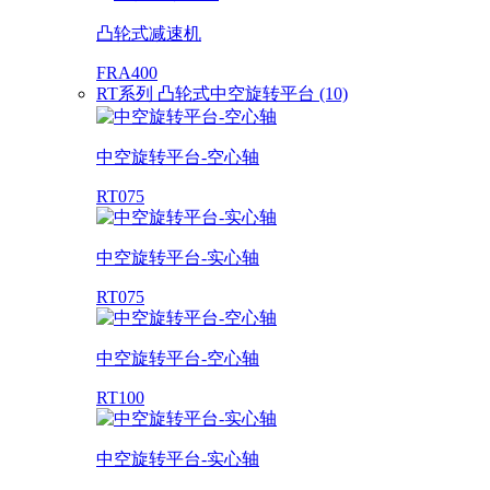
凸轮式减速机
FRA400
RT系列 凸轮式中空旋转平台 (10)
中空旋转平台-空心轴
RT075
中空旋转平台-实心轴
RT075
中空旋转平台-空心轴
RT100
中空旋转平台-实心轴