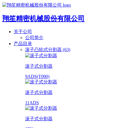
翔笙精密机械股份有限公司
关于公司
公司简介
产品目录
滚子凸轮式分割器 (63)
滚子式分割器
9ADS(T090)
滚子式分割器
11ADS
滚子式分割器