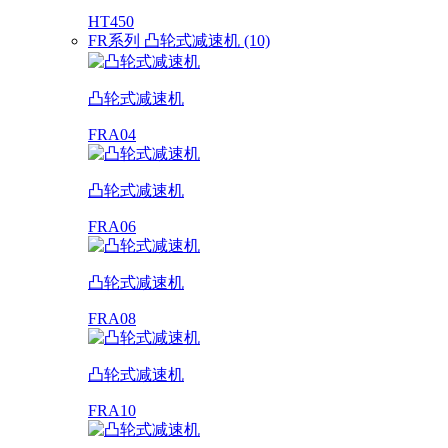
HT450
FR系列 凸轮式减速机 (10)
凸轮式减速机
FRA04
凸轮式减速机
FRA06
凸轮式减速机
FRA08
凸轮式减速机
FRA10