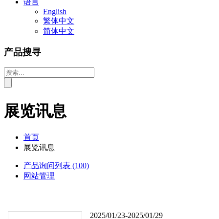
语言
English
繁体中文
简体中文
产品搜寻
展览讯息
首页
展览讯息
产品询问列表
(100)
网站管理
印度
2025/01/23-2025/01/29