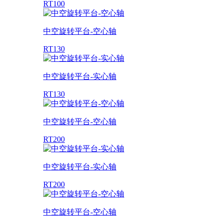
RT100
中空旋转平台-空心轴
RT130
中空旋转平台-实心轴
RT130
中空旋转平台-空心轴
RT200
中空旋转平台-实心轴
RT200
中空旋转平台-空心轴