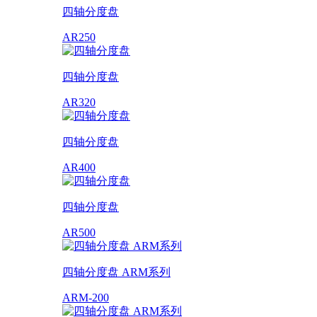
四轴分度盘
AR250
四轴分度盘
AR320
四轴分度盘
AR400
四轴分度盘
AR500
四轴分度盘 ARM系列
ARM-200