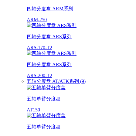
四轴分度盘 ARM系列
ARM-250
四轴分度盘 ARS系列
ARS-170-T2
四轴分度盘 ARS系列
ARS-200-T2
五轴分度盘 AT/ATK系列 (9)
五轴单臂分度盘
AT150
五轴单臂分度盘