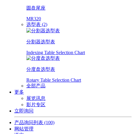
圆盘尾座
MR320
选型表 (2)
分割器选型表
Indexing Table Selection Chart
分度盘选型表
Rotary Table Selection Chart
全部产品
更多
展览讯息
影片专区
立即询问
产品询问列表
(100)
网站管理