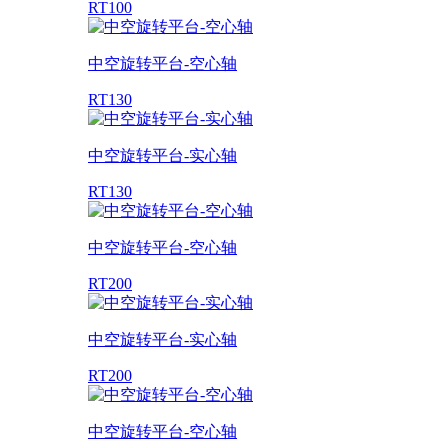
RT100
中空旋转平台-空心轴
RT130
中空旋转平台-实心轴
RT130
中空旋转平台-空心轴
RT200
中空旋转平台-实心轴
RT200
中空旋转平台-空心轴