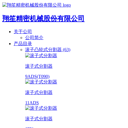
翔笙精密机械股份有限公司
关于公司
公司简介
产品目录
滚子凸轮式分割器 (63)
滚子式分割器
9ADS(T090)
滚子式分割器
11ADS
滚子式分割器