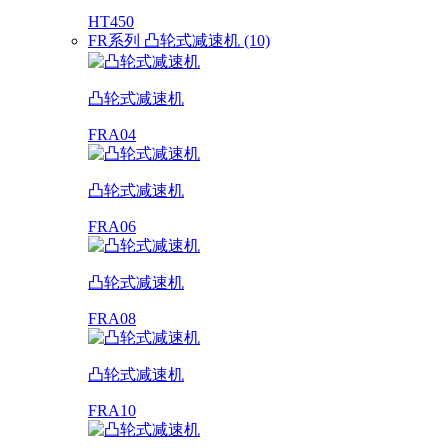
HT450
FR系列 凸轮式减速机 (10)
凸轮式减速机
FRA04
凸轮式减速机
FRA06
凸轮式减速机
FRA08
凸轮式减速机
FRA10