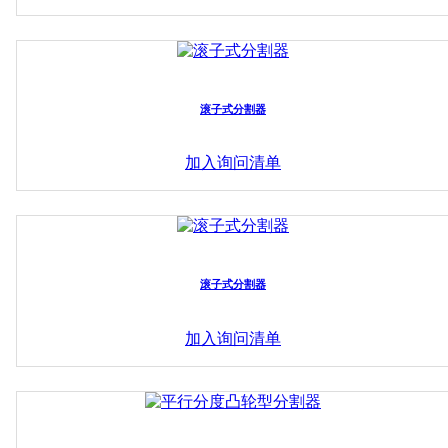
滚子式分割器
加入询问清单
滚子式分割器
加入询问清单