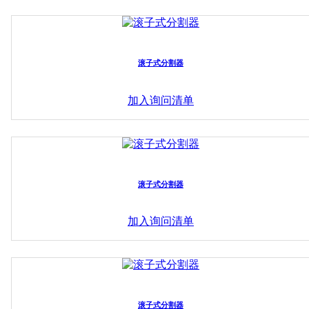
滚子式分割器
加入询问清单
滚子式分割器
加入询问清单
滚子式分割器