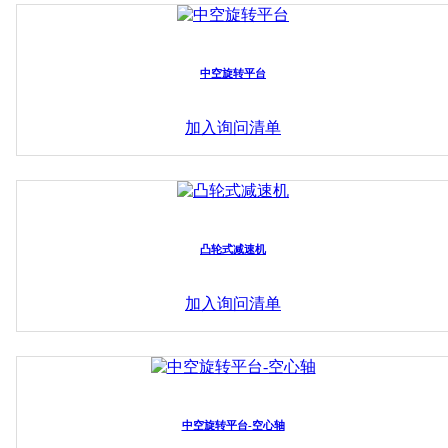
中空旋转平台
加入询问清单
凸轮式减速机
加入询问清单
中空旋转平台-空心轴