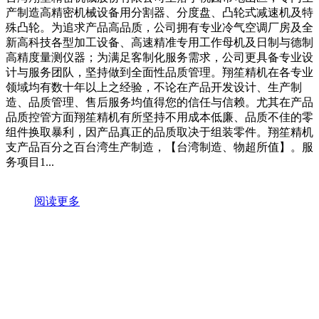
产制造高精密机械设备用分割器、分度盘、凸轮式减速机及特
殊凸轮。为追求产品高品质，公司拥有专业冷气空调厂房及全
新高科技各型加工设备、高速精准专用工作母机及日制与德制
高精度量测仪器；为满足客制化服务需求，公司更具备专业设
计与服务团队，坚持做到全面性品质管理。翔笙精机在各专业
领域均有数十年以上之经验，不论在产品开发设计、生产制
造、品质管理、售后服务均值得您的信任与信赖。尤其在产品
品质控管方面翔笙精机有所坚持不用成本低廉、品质不佳的零
组件换取暴利，因产品真正的品质取决于组装零件。翔笙精机
支产品百分之百台湾生产制造，【台湾制造、物超所值】。服
务项目1...
阅读更多