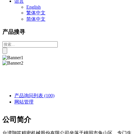
语言
English
繁体中文
简体中文
产品搜寻
产品询问列表
(100)
网站管理
公司简介
台湾翔笙精密机械股份有限公司坐落于桃园市龟山区，专门生