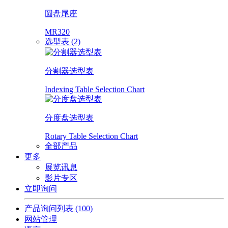
圆盘尾座
MR320
选型表 (2)
分割器选型表
Indexing Table Selection Chart
分度盘选型表
Rotary Table Selection Chart
全部产品
更多
展览讯息
影片专区
立即询问
产品询问列表
(100)
网站管理