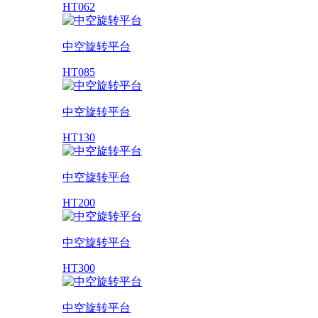
HT062
中空旋转平台
HT085
中空旋转平台
HT130
中空旋转平台
HT200
中空旋转平台
HT300
中空旋转平台