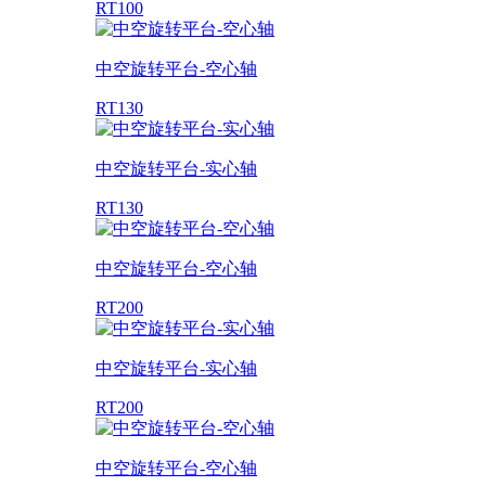
RT100
中空旋转平台-空心轴
RT130
中空旋转平台-实心轴
RT130
中空旋转平台-空心轴
RT200
中空旋转平台-实心轴
RT200
中空旋转平台-空心轴