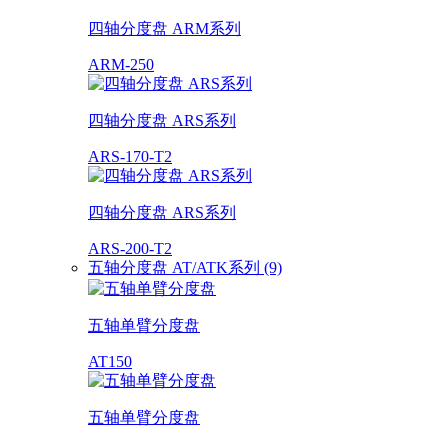
四轴分度盘 ARM系列
ARM-250
四轴分度盘 ARS系列
ARS-170-T2
四轴分度盘 ARS系列
ARS-200-T2
五轴分度盘 AT/ATK系列 (9)
五轴单臂分度盘
AT150
五轴单臂分度盘