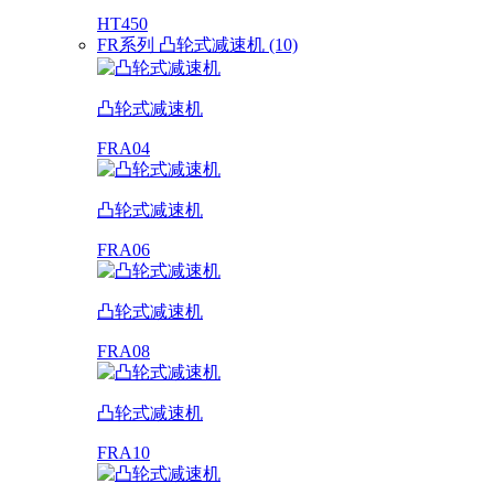
HT450
FR系列 凸轮式减速机 (10)
凸轮式减速机
FRA04
凸轮式减速机
FRA06
凸轮式减速机
FRA08
凸轮式减速机
FRA10