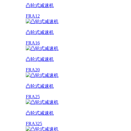
凸轮式减速机
FRA12
凸轮式减速机
FRA16
凸轮式减速机
FRA20
凸轮式减速机
FRA25
凸轮式减速机
FRA325