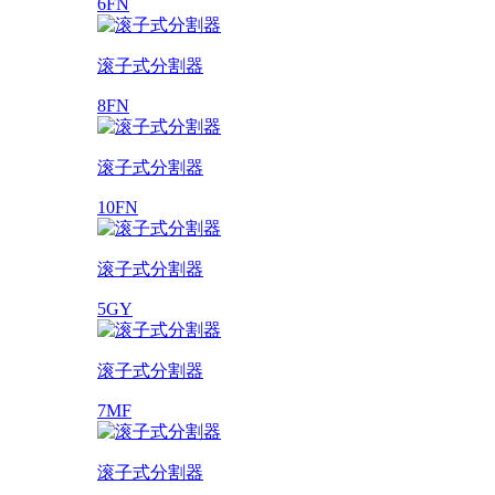
6FN
滚子式分割器
8FN
滚子式分割器
10FN
滚子式分割器
5GY
滚子式分割器
7MF
滚子式分割器