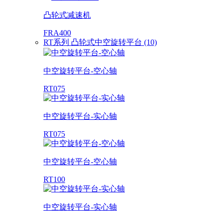
凸轮式减速机
FRA400
RT系列 凸轮式中空旋转平台 (10)
中空旋转平台-空心轴
RT075
中空旋转平台-实心轴
RT075
中空旋转平台-空心轴
RT100
中空旋转平台-实心轴