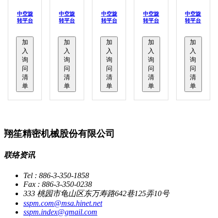
中空旋
中空旋
中空旋
中空旋
中空旋
转平台
转平台
转平台
转平台
转平台
加
加
加
加
加
入
入
入
入
入
询
询
询
询
询
问
问
问
问
问
清
清
清
清
清
单
单
单
单
单
翔笙精密机械股份有限公司
联络资讯
Tel : 886-3-350-1858
Fax : 886-3-350-0238
333 桃园市龟山区东万寿路642巷125弄10号
sspm.com@msa.hinet.net
sspm.index@gmail.com