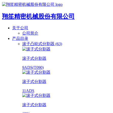
翔笙精密机械股份有限公司
关于公司
公司简介
产品目录
滚子凸轮式分割器 (63)
滚子式分割器
9ADS(T090)
滚子式分割器
11ADS
滚子式分割器