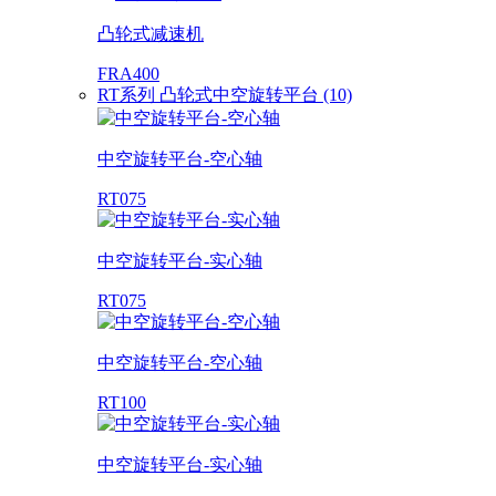
凸轮式减速机
FRA400
RT系列 凸轮式中空旋转平台 (10)
中空旋转平台-空心轴
RT075
中空旋转平台-实心轴
RT075
中空旋转平台-空心轴
RT100
中空旋转平台-实心轴