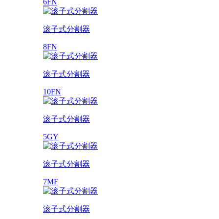
6FN
滚子式分割器
8FN
滚子式分割器
10FN
滚子式分割器
5GY
滚子式分割器
7MF
滚子式分割器