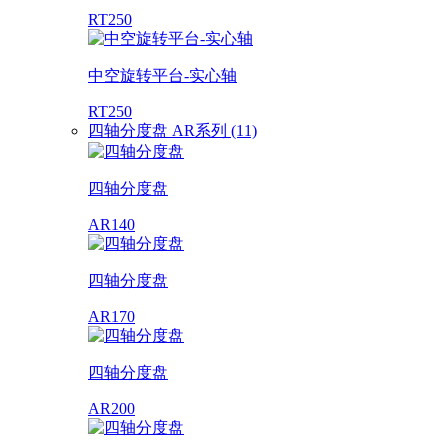
RT250
中空旋转平台-实心轴
RT250
四轴分度盘 AR系列 (11)
四轴分度盘
AR140
四轴分度盘
AR170
四轴分度盘
AR200