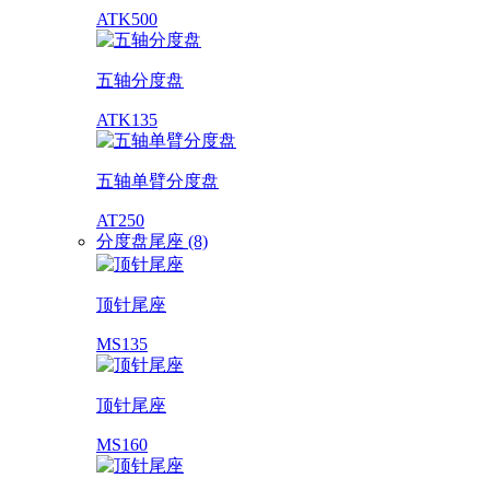
ATK500
五轴分度盘
ATK135
五轴单臂分度盘
AT250
分度盘尾座 (8)
顶针尾座
MS135
顶针尾座
MS160