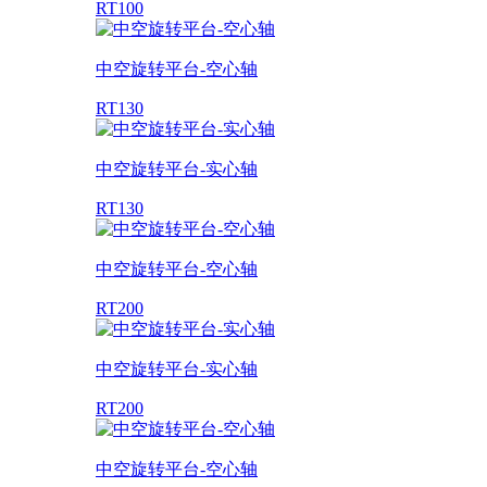
RT100
中空旋转平台-空心轴
RT130
中空旋转平台-实心轴
RT130
中空旋转平台-空心轴
RT200
中空旋转平台-实心轴
RT200
中空旋转平台-空心轴