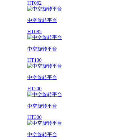
HT062
中空旋转平台
HT085
中空旋转平台
HT130
中空旋转平台
HT200
中空旋转平台
HT300
中空旋转平台