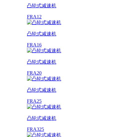
凸轮式减速机
FRA12
凸轮式减速机
FRA16
凸轮式减速机
FRA20
凸轮式减速机
FRA25
凸轮式减速机
FRA325