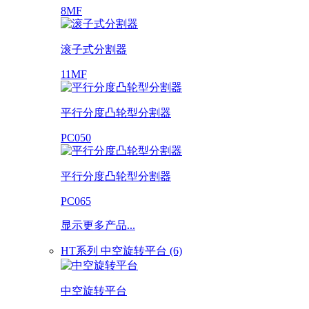
8MF
滚子式分割器
11MF
平行分度凸轮型分割器
PC050
平行分度凸轮型分割器
PC065
显示更多产品...
HT系列 中空旋转平台 (6)
中空旋转平台