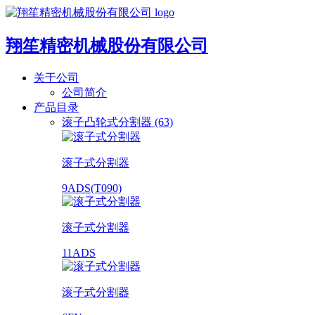
翔笙精密机械股份有限公司
关于公司
公司简介
产品目录
滚子凸轮式分割器 (63)
滚子式分割器
9ADS(T090)
滚子式分割器
11ADS
滚子式分割器