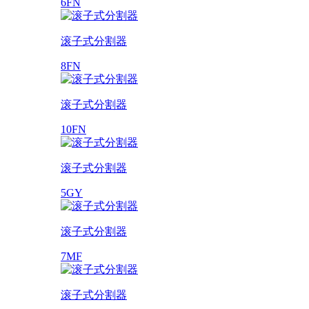
6FN
滚子式分割器
8FN
滚子式分割器
10FN
滚子式分割器
5GY
滚子式分割器
7MF
滚子式分割器